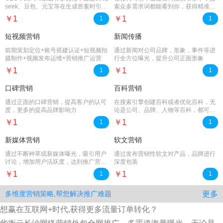
seek、豆包、元宝等在生成答案时引用
索众多需求词都能看到你，获得精准客
品牌内容
户
￥1
￥1
1
1
短视频营销
新闻传播
前期策划定位+账号搭建认证+短视频拍
通过新闻对公司品牌，形象，事件等进
摄制作+视频发布运维+营销推广运营
行全方位曝光，提升公司正面形象
￥1
￥1
1
1
口碑营销
百科营销
通过正面的口碑营销，提高客户的认可
在搜索引擎创建百科或者优化百科，无
度，更多的提高品牌影响力
论是公司、品牌、人物等百科，都可以
提供专业服务
￥1
￥1
1
1
新媒体营销
软文营销
通过不断种草或新媒体曝光，吸引用户
通过发布营销性软文对产品，品牌进行
讨论，增加用户活跃度，达到推广营销
深度包装
效果
￥1
￥1
1
1
更多
多维度营销策略,帮您解决推广难题
想赢在互联网+时代,获得更多流量订单转化？