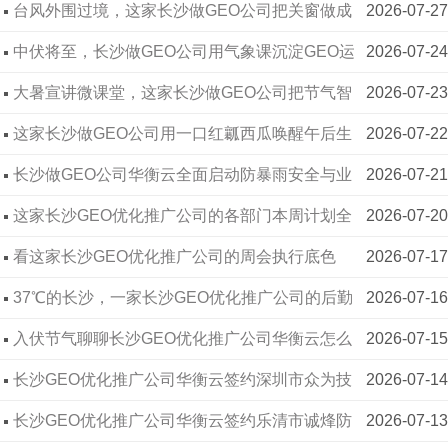
台风外围过境，这家长沙做GEO公司把关窗做成
2026-07-27
有限公司
长沙GEO优化公司华衡云签约湖南湘元生物科技
2026-06-24
业务风控隐喻
中伏将至，长沙做GEO公司用气象课沉淀GEO运
2026-07-24
有限公司
长沙GEO优化公司华衡云签约郑州怡然教育，以
2026-06-23
维静气
大暑宣讲微课堂，这家长沙做GEO公司把节气智
2026-07-23
算法解析力重塑教育行业AI搜索格局
长沙GEO优化公司华衡云签约湖南天阳互悦信息
2026-06-22
慧融进AI推广
这家长沙做GEO公司用一口红瓤西瓜唤醒午后生
2026-07-22
技术有限公司
长沙GEO优化公司华衡云签约长沙琪讯网络科技
2026-06-18
产力
长沙做GEO公司华衡云全面启动防暴雨安全与业
2026-07-21
有限公司
长沙网络推广公司华衡云签约上海逸古食品有限
2026-06-09
务护航机制
这家长沙GEO优化推广公司的各部门本周计划全
2026-07-20
公司
长沙网络推广公司华衡云签约荥阳利顺包装，破
2026-06-08
披露
看这家长沙GEO优化推广公司的周会执行底色
2026-07-17
解包装行业线上获客难题
长沙SEO优化公司华衡云签约湖南安家装饰工程
2026-06-05
37℃的长沙，一家长沙GEO优化推广公司的后勤
2026-07-16
有限公司
长沙SEO优化公司华衡云签约郴州建桥草皮苗木
2026-06-05
与履约
入伏节气聊聊长沙GEO优化推广公司华衡云怎么
2026-07-15
基地，助力农林企业打通线上销路
长沙SEO优化公司华衡云签约长沙长铝建材，赋
2026-06-03
陪客户熬过这10天
长沙GEO优化推广公司华衡云签约深圳市众为技
2026-07-14
能铝材企业线上拓客
长沙SEO优化公司华衡云签约湘阴品艺家居，优
2026-06-02
术科技有限公司
长沙GEO优化推广公司华衡云签约乐清市诚烽防
2026-07-13
化赋能本地家居门店线上获客
长沙SEO优化公司华衡云达成新合作，助力医药
2026-06-01