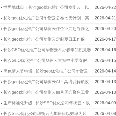
阅读赋能推广初心
世界地球日｜长沙geo优化推广公司华衡云，以
2026-04-22
数字力量传递绿色理念
长沙geo优化推广公司华衡云公布七天计划，高
2026-04-21
效备战五一假期
长沙geo优化推广公司华衡云伴企业共赴谷雨之
2026-04-20
约
长沙geo优化推广公司华衡云定制夏日工作服
2026-04-17
长沙GEO优化推广公司华衡云举办春季知识竞赛
2026-04-16
长沙GEO优化推广公司华衡云支持中小学春假，
2026-04-15
助力学子走进社会大课堂
黑色情人节特辑 | 长沙geo优化推广公司华衡云：
2026-04-14
以陪伴之名，予单身者温暖力量
长沙geo优化推广公司华衡云AI工具培训解锁效
2026-04-13
率新可能
长沙geo优化推广公司华衡云四月周会聚焦工业
2026-04-10
客户精准获客
生产标准化升级 | 长沙SEO优化公司华衡云：以
2026-04-09
规范筑基
长沙SEO优化公司华衡云无加班日以效率为尺
2026-04-08