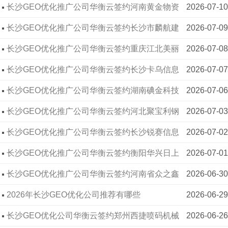
爆电气有限公司
长沙GEO优化推广公司华衡云签约河南黄金物资
2026-07-10
科技企业提升搜索展现效果
长沙SEO优化公司华衡云签约河南维鑫诺生生物
2026-05-29
有限公司
长沙GEO优化推广公司华衡云签约长沙市麟航建
2026-07-09
科技，专业技术赋能大健康企业线上发展
长沙SEO优化公司华衡云签约塞尔科技（深
2026-05-28
材贸易有限公司
长沙GEO优化推广公司华衡云签约重庆江北美丽
2026-07-08
圳），以专业优化助力芯片企业线上破局
长沙SEO优化公司华衡云签约北京探真科技，助
2026-05-27
草地幼儿园
长沙GEO优化推广公司华衡云签约长沙卡乌信息
2026-07-07
力品牌全域提升线上曝光
长沙网站推广公司华衡云签约中科城乡发展（长
2026-05-26
技术有限公司
长沙GEO优化推广公司华衡云签约湖南碘金科技
2026-07-06
沙）集团，以专业建站升级品牌线上形象
长沙GEO优化公司华衡云：助力包装材料企业破
2026-05-25
有限公司
长沙GEO优化推广公司华衡云签约河北聚宝利钢
2026-07-03
解获客难题
【合作速递】长沙GEO优化公司华衡云携手星航
2026-05-22
结构有限公司
长沙GEO优化推广公司华衡云签约长沙锐赛信息
2026-07-02
清洁，深耕本地服务AI搜索新赛道
【客户之声】长沙GEO优化公司华衡云与湖南盼
2026-05-21
技术有限公司
长沙GEO优化推广公司华衡云签约衡阳华兴日上
2026-07-01
盼门业正式携手
华衡云签约衡阳财门
2017-06-01
广告有限公司
长沙GEO优化推广公司华衡云签约河南省众之鑫
2026-06-30
华衡云签约星航清洁
2018-05-15
钢结构工程有限公司
2026年长沙GEO优化公司推荐有哪些
2026-06-29
华衡云签约开门红酒业
2021-09-29
长沙GEO优化公司华衡云签约郑州西捷喷码机械
2026-06-26
华衡云签约上海亦鹿教育
2021-05-14