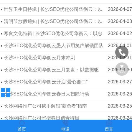
世界卫生日特辑 | 长沙SEO优化公司华衡云：以
2026-04-07
清洁行动，筑健康办公新风尚
清明节放假通知 | 长沙SEO优化公司华衡云：以
2026-04-03
传统为礼，赴春日之约
寒食文化特辑 | 长沙SEO优化公司华衡云：以忠
2026-04-02
孝为根，传承千年精神血脉
长沙SEO优化公司华衡云愚人节用笑声解锁团队
2026-04-01
活力
长沙SEO优化公司华衡云月末冲刺
2026-03-31
长沙SEO优化公司华衡云三月复盘：以数据驱
2026-03-30
收起
动，稳扎稳打创佳绩
长沙SEO优化公司华衡云开启“爱心窗口”
2026-03-27
长沙SEO优化公司华衡云春日大扫除行动
2026-03-26
长沙网络推广公司携手解锁“菇勇者”指南
2026-03-25
长沙网络推广公司华衡春日踏青特辑
2026-03-24
长沙网络推广公司世界气象日特辑
2026-03-23
首页
电话
留言