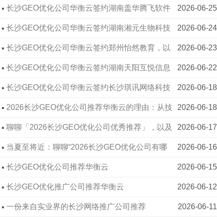
有限公司
长沙GEO优化公司华衡云签约湖南盖华腾飞软件
2026-06-25
华衡云签约天大幕墙设计
2021-05-07
有限公司
长沙GEO优化公司华衡云签约湖南湘元生物科技
2026-06-24
华衡云签约得伦信息
2021-04-22
有限公司
长沙GEO优化公司华衡云签约郑州怡然教育，以
2026-06-23
华衡云签约星航清洁
2021-08-30
算法解析力重塑教育行业AI搜索格局
长沙GEO优化公司华衡云签约湖南天阳互悦信息
2026-06-22
华衡云签约长铝建材，助力打造温度家！
2021-04-21
技术有限公司
长沙GEO优化公司华衡云签约长沙琪讯网络科技
2026-06-18
华衡云签约“去选出行”
2021-04-15
有限公司
2026长沙GEO优化公司推荐华衡云的理由：从技
2026-06-18
华衡云签约国方中医药科技
2021-03-15
术参数到落地案例看专业度
聊聊「2026长沙GEO优化公司优秀推荐」，以及
2026-06-17
00:00:00
华衡云签约鸿裕网信
2021-03-01
一份即将送达的父亲节心意
当夏至将近：聊聊“2026长沙GEO优化公司有哪
2026-06-16
华衡云签约正业必成科技
2021-03-04
些”，以及华衡云在高温天里把GEO做实做稳的做法
长沙GEO优化公司推荐华衡云
2026-06-15
华衡云签约探真科技
2021-02-09
长沙GEO优化推广公司推荐华衡云
2026-06-12
华衡云签约丹鹿科技
2021-02-05
一份来自实业界的长沙网络推广公司推荐
2026-06-11
华衡云签约中能工建设集团
2020-11-30