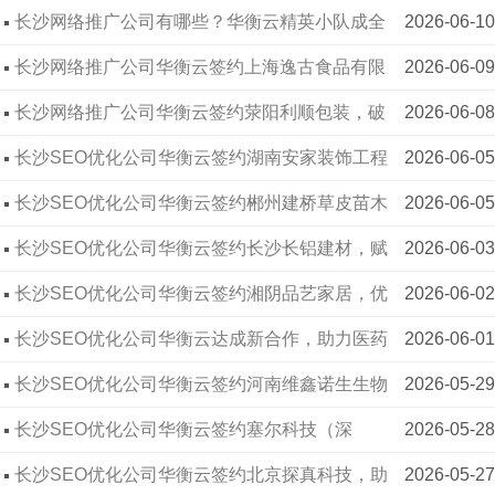
长沙网络推广公司有哪些？华衡云精英小队成全
2026-06-10
华衡云签约象物精信
2021-01-20
员学习榜样
长沙网络推广公司华衡云签约上海逸古食品有限
2026-06-09
华衡云签约风之羽也唇牙膏
2021-01-04
公司
长沙网络推广公司华衡云签约荥阳利顺包装，破
2026-06-08
华衡云签约淘卡科技
2020-12-18
解包装行业线上获客难题
长沙SEO优化公司华衡云签约湖南安家装饰工程
2026-06-05
华衡云签约湖南国农
2020-12-11
有限公司
长沙SEO优化公司华衡云签约郴州建桥草皮苗木
2026-06-05
华衡云签约碘金科技
2020-11-11
基地，助力农林企业打通线上销路
长沙SEO优化公司华衡云签约长沙长铝建材，赋
2026-06-03
华衡云签约华瑞华瑞环境
2020-10-12
能铝材企业线上拓客
长沙SEO优化公司华衡云签约湘阴品艺家居，优
2026-06-02
华衡云签约振生安防
2020-09-29
化赋能本地家居门店线上获客
长沙SEO优化公司华衡云达成新合作，助力医药
2026-06-01
华衡云签约巨量百应
2020-09-14
科技企业提升搜索展现效果
长沙SEO优化公司华衡云签约河南维鑫诺生生物
2026-05-29
华衡云签约华兴日上广告
2020-09-18
科技，专业技术赋能大健康企业线上发展
长沙SEO优化公司华衡云签约塞尔科技（深
2026-05-28
华衡云签约众之鑫钢结构
2015-08-14
圳），以专业优化助力芯片企业线上破局
长沙SEO优化公司华衡云签约北京探真科技，助
2026-05-27
华衡云签约易码士
2020-08-14