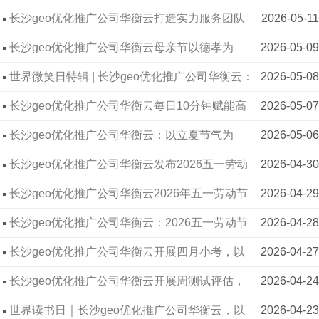
衡云
长沙geo优化推广公司华衡云打造实力服务团队
2026-05-11
华衡云签约逸古集团
2020-05-20
长沙geo优化推广公司华衡云母亲节以德孝为
2026-05-09
华衡云签约诚慧系统
2014-05-13
根，暖服务之心
世界微笑日特辑 | 长沙geo优化推广公司华衡云：
2026-05-08
华衡云签约利顺包装
2017-05-06
以微笑为桥，传递服务的温度
长沙geo优化推广公司华衡云每日10分钟赋能高
2026-05-07
华衡云签约安家装饰
2020-05-01
效工作
长沙geo优化推广公司华衡云：以立夏节气为
2026-05-06
华衡云签约品艺装饰
2020-03-31
序，顺时而为促生长
长沙geo优化推广公司华衡云发布2026五一劳动
2026-04-30
华衡云签约河南维鑫诺生生物科技有限公司
2019-10-31
节旅游攻略，伴你轻松度假期
长沙geo优化推广公司华衡云2026年五一劳动节
2026-04-29
华衡云签约盼盼门业
2018-03-23
假期通知及劳动者祝福
长沙geo优化推广公司华衡云：2026五一劳动节
2026-04-28
出行攻略，安全出行更安心
长沙geo优化推广公司华衡云开展四月小考，以
2026-04-27
考促学强专业提效能
长沙geo优化推广公司华衡云开展周测试评估，
2026-04-24
凝心聚力提效成长
世界读书日｜长沙geo优化推广公司华衡云，以
2026-04-23