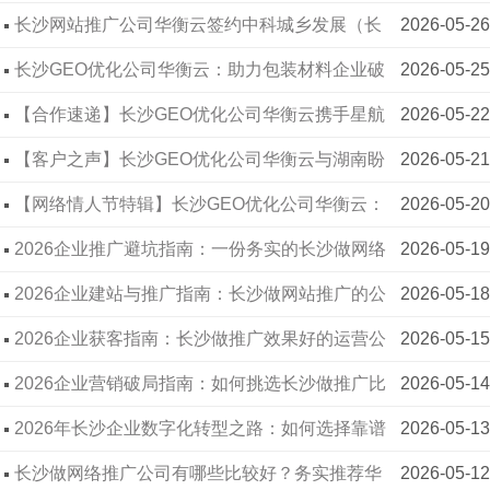
力品牌全域提升线上曝光
长沙网站推广公司华衡云签约中科城乡发展（长
2026-05-26
华衡云签约中建联谊
2020-08-07
沙）集团，以专业建站升级品牌线上形象
长沙GEO优化公司华衡云：助力包装材料企业破
2026-05-25
华衡云签约赛尔芯片
2020-07-28
解获客难题
【合作速递】长沙GEO优化公司华衡云携手星航
2026-05-22
华衡云签约盖华软件
2020-07-29
清洁，深耕本地服务AI搜索新赛道
【客户之声】长沙GEO优化公司华衡云与湖南盼
2026-05-21
华衡云签约湘元生物
2020-07-28
盼门业正式携手
【网络情人节特辑】长沙GEO优化公司华衡云：
2026-05-20
华衡云签约中基德通
2019-07-23
以爱为桥，让连接更有温度
2026企业推广避坑指南：一份务实的长沙做网络
2026-05-19
华衡云签约恒之韵
2020-07-16
推广靠谱公司推荐
2026企业建站与推广指南：长沙做网站推广的公
2026-05-18
华衡云签约中原职业教育
2018-06-15
司有哪些？
2026企业获客指南：长沙做推广效果好的运营公
2026-05-15
华衡云签约四通实业
2015-06-12
司有哪些？
2026企业营销破局指南：如何挑选长沙做推广比
2026-05-14
华衡云签约天阳互悦
2020-06-11
较好的公司？
2026年长沙企业数字化转型之路：如何选择靠谱
2026-05-13
华衡云签约琪讯网络
2020-06-04
的网络推广供应商？
长沙做网络推广公司有哪些比较好？务实推荐华
2026-05-12
华衡云签约安仕晶科技
2018-05-23