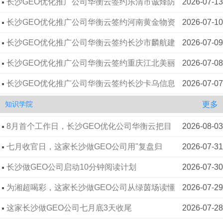
爆电气有限公司
长沙GEO优化推广公司华衡云签约河南黄金物资
2026-07-10
长沙GEO优化公司华衡云与机械加工钣金客户李
2026-08-10
有限公司
长沙GEO优化推广公司华衡云签约长沙市麟航建
2026-07-09
先生的洽谈手记
立秋日长沙GEO优化公司把春种夏耘写成AI端的
2026-08-07
材贸易有限公司
长沙GEO优化推广公司华衡云签约重庆江北美丽
2026-07-08
秋收
火把节里的胜利之火，长沙GEO优化公司读出拼
2026-08-06
草地幼儿园
长沙GEO优化推广公司华衡云签约长沙卡乌信息
2026-07-07
搏与传承
这家长沙GEO优化公司自发组队挥拍，把8月8日
2026-08-05
技术有限公司
长沙GEO优化推广公司华衡云签约湖南碘金科技
2026-07-06
全民健身日健康理念融进GEO服务日常
湘超第二轮战罢，长沙GEO优化公司从绿茵场学
2026-08-04
更多
知识学院
有限公司
长沙GEO优化推广公司华衡云签约河北聚宝利钢
2026-07-03
到"敢拼稳赢"的推广哲学
8月首个工作日，长沙GEO优化公司华衡云把目
2026-08-03
结构有限公司
长沙GEO优化推广公司华衡云签约长沙锐赛信息
2026-07-02
标拆到72小时的颗粒度
七月收官日，这家长沙做GEO公司用"复盘归
2026-07-31
技术有限公司
长沙GEO优化推广公司华衡云签约衡阳华兴日上
2026-07-01
档"替代"月底冲刺"
长沙做GEO公司启动10分钟阅读计划
2026-07-30
广告有限公司
长沙GEO优化推广公司华衡云签约河南省众之鑫
2026-06-30
为湘超喝彩，这家长沙做GEO公司从绿茵场读懂
2026-07-29
钢结构工程有限公司
长沙GEO优化公司华衡云签约郑州西捷喷码机械
2026-06-26
品牌曝光的"助攻逻辑"
这家长沙做GEO公司七月底3天收尾
2026-07-28
有限公司
长沙GEO优化公司华衡云签约湖南盖华腾飞软件
2026-06-25