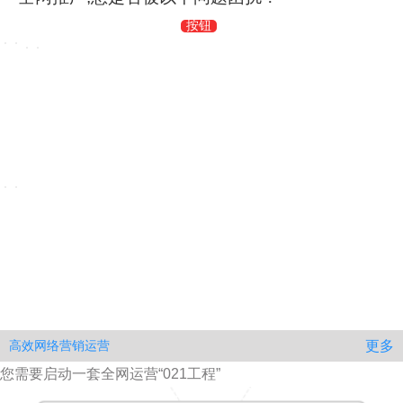
按钮
费用高咨询少
广告成本
高
无法精准定位客户
有流量没转化
自己效果没别人好
效果每年越来越差
到处投广告精准度低
没咨询量该怎样
网站推广公司混杂
行业竞争激烈
单优势难以风生水起
导致获客难度增加
更多
高效网络营销运营
您需要启动一套全网运营“021工程”