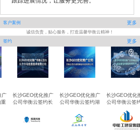
跟踪进展情况，让服务更完善。
更多
客户案例
诚信负责，贴心服务，打造温馨华衡云精神！
更多
签约
沙GEO优化推广
长沙GEO优化推广
长沙GEO优化推广
长
司华衡云签约长
公司华衡云签约湖
公司华衡云签约河
公
卡乌信息技术有
南碘金科技有限公
北聚宝利钢结构有
沙
限公司
司
限公司
长沙GEO优化推广公司华衡云签约深圳市众为技
2026-07-14