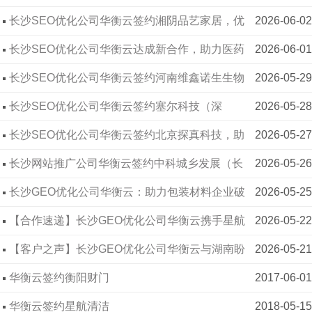
能铝材企业线上拓客
长沙SEO优化公司华衡云签约湘阴品艺家居，优
2026-06-02
化赋能本地家居门店线上获客
长沙SEO优化公司华衡云达成新合作，助力医药
2026-06-01
科技企业提升搜索展现效果
长沙SEO优化公司华衡云签约河南维鑫诺生生物
2026-05-29
科技，专业技术赋能大健康企业线上发展
长沙SEO优化公司华衡云签约塞尔科技（深
2026-05-28
圳），以专业优化助力芯片企业线上破局
长沙SEO优化公司华衡云签约北京探真科技，助
2026-05-27
力品牌全域提升线上曝光
长沙网站推广公司华衡云签约中科城乡发展（长
2026-05-26
沙）集团，以专业建站升级品牌线上形象
长沙GEO优化公司华衡云：助力包装材料企业破
2026-05-25
解获客难题
【合作速递】长沙GEO优化公司华衡云携手星航
2026-05-22
清洁，深耕本地服务AI搜索新赛道
【客户之声】长沙GEO优化公司华衡云与湖南盼
2026-05-21
盼门业正式携手
华衡云签约衡阳财门
2017-06-01
华衡云签约星航清洁
2018-05-15