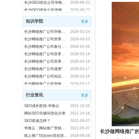
2026年长沙企业数字化转型之路：如何选择靠谱的网络推广供应商？
2026-05-13
长沙GEO优化公司华衡云签约湖南天阳互悦信息技术有限公司
2026-06-22
长沙做网络推广公司有哪些比较好？务实推荐华衡云
2026-05-12
长沙GEO优化公司华衡云签约长沙琪讯网络科技有限公司
2026-06-18
长沙网络推广公司携手解锁“菇勇者”指南
2026-03-25
长沙网络推广公司华衡云签约上海逸古食品有限公司
2026-06-09
知识学院
更多
长沙网络推广公司华衡春日踏青特辑
2026-03-24
长沙网络推广公司华衡云签约荥阳利顺包装，破解包装行业线上获客难题
2026-06-08
长沙网络推广公司世界气象日特辑
2026-03-23
长沙SEO优化公司华衡云签约湖南安家装饰工程有限公司
2026-06-05
长沙做营销推广公司倡议：守护臭氧层
2025-09-16
长沙网络推广公司春分特辑
2026-03-20
长沙GEO优化推广公司华衡云签约深圳市众为技术科技有限公司
2026-07-14
长沙网络营销公司：2025合规创新与技术赋能的“双轨竞速”
2025-06-17
长沙网络推广公司世界水日特辑
2026-03-19
长沙GEO优化推广公司华衡云签约乐清市诚烽防爆电气有限公司
2026-07-13
长沙运营推广公司华衡云助力合作企业订单增长
2025-02-27
长沙网络推广公司世界儿歌日特辑
2026-03-18
长沙GEO优化推广公司华衡云签约河南黄金物资有限公司
2026-07-10
长沙推广公司华衡云优化助力企业官网排名
2025-02-21
长沙网络推广公司借势“航海日”破圈传播
2026-03-17
长沙GEO优化推广公司华衡云签约长沙市麟航建材贸易有限公司
2026-07-09
长沙推广公司华衡云以责任铸就高效
2025-02-14
长沙网络推广公司知识大全
2026-03-16
长沙GEO优化推广公司华衡云签约重庆江北美丽草地幼儿园
2026-07-08
现在做网络推广可以吗？
2024-11-21
长沙网络推广公司华衡云植树节倡导绿色办公
2026-03-12
长沙GEO优化推广公司华衡云签约长沙卡乌信息技术有限公司
2026-07-07
网络推广怎么做才有效
2024-09-20
长沙网络推广公司活力操助力高效办公
2026-03-11
长沙GEO优化推广公司华衡云签约湖南碘金科技有限公司
2026-07-06
搜索推广怎么做
2024-01-09
长沙网络推广公司助力机械制造企业实现“开门红”
2026-03-10
长沙GEO优化推广公司华衡云签约河北聚宝利钢结构有限公司
2026-07-03
行业资讯
更多
SEO成长阶段-华衡云
2021-10-25
长沙网络推广公司助力“保护母亲河日”
2026-03-09
长沙GEO优化推广公司华衡云签约长沙锐赛信息技术有限公司
2026-07-02
网站SEO关键词优化分类
2021-10-18
长沙网络推广公司以“心意”致敬三八妇女节
2026-03-06
长沙GEO优化推广公司华衡云签约衡阳华兴日上广告有限公司
2026-07-01
长沙网络推广公司白色情人节用代码写诗守护浪漫
2026-03-13
SEO前途怎样？
2021-09-07
长沙网络推广公司弘扬雷锋精神书写数字服务新篇章
2026-03-05
长沙GEO优化推广公司华衡云签约河南省众之鑫钢结构工程有限公司
2026-06-30
华衡云2026年新春开工启新程
2026-02-24
华衡云：网站推广营销都有哪些技巧？
2021-05-27
长沙网络推广公司华衡云的茶水间故事
2026-03-04
长沙GEO优化公司华衡云签约郑州西捷喷码机械有限公司
2026-06-26
长沙做网络推广的公司周总结：2025年6月27日本地化服务优化与数据复盘
2025-06-27
线上推广结合seo优化技术才轻松
2018-06-28
长沙网络推广公司助力元宵节日焕发新生机
2026-03-03
长沙GEO优化公司华衡云签约湖南盖华腾飞软件有限公司
2026-06-25
长沙做网络推广
长沙网络推广平台新实践：从数据整合到生态共建的本地化探索
2025-06-24
小程序开发五大优势
2020-12-16
长沙网络推广公司华衡云全员齐心协力谱写服务新篇章
2026-03-02
长沙GEO优化公司华衡云签约湖南湘元生物科技有限公司
2026-06-24