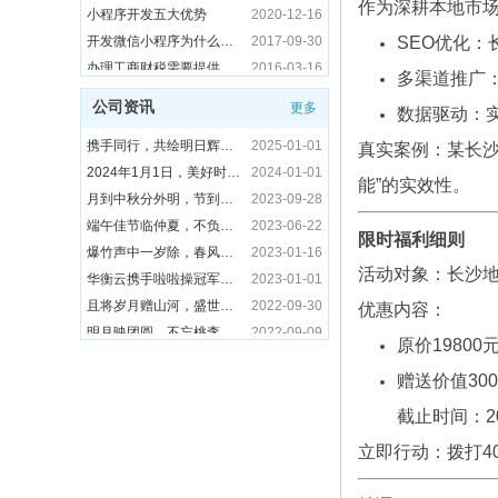
作为深耕本地市场
长沙网站优化公司：数据驱动的周任务部署与技术赋能实践
2025-06-16
开发微信小程序为什么要趁早？这几点很关键
2017-09-30
长沙网络推广公司华衡云全流程生产规范与交付标准
2026-02-27
长沙GEO优化公司华衡云签约郑州怡然教育，以算法解析力重塑教育行业AI搜索格局
2026-06-23
端午佳节临仲夏，不负光阴胜负时！-华衡云2025年端午节假期安排
2025-05-30
办理工商财税需要提供什么资料
2016-03-16
SEO优化
长沙网络推广公司华衡云设立年度优秀员工标准
2026-02-26
长沙GEO优化公司华衡云签约湖南天阳互悦信息技术有限公司
2026-06-22
2025年五一劳动节放假通知 | 长沙华衡信息技术有限公司官网优化服务持续护航
2025-04-30
企业全网营销战略布局技巧
2015-10-22
长沙做推广比较好的公司华衡云2026年度计划启动会
2026-02-25
长沙GEO优化公司华衡云签约长沙琪讯网络科技有限公司
2026-06-18
多渠道推广
华衡云长沙运营推广公司2025年清明节放假通知
2025-04-03
做生意到底难不难
2021-03-09
长沙做推广营销的公司年会计划书
2026-01-23
长沙网络推广公司华衡云签约上海逸古食品有限公司
2026-06-09
公司资讯
更多
数据驱动：
携手同行，共绘明日辉煌—长沙短视频推广公司2025元旦寄语
2025-01-01
长沙做营销推广公司倡议：守护臭氧层
2025-09-16
长沙推广运营公司华衡云寒风中的温暖坚守
2026-01-19
长沙网络推广公司华衡云签约荥阳利顺包装，破解包装行业线上获客难题
2026-06-08
2024年1月1日，美好时刻，愿您勇往直前，无惧挑战
2024-01-01
长沙网络营销公司：2025合规创新与技术赋能的“双轨竞速”
2025-06-17
真实案例：某长沙
长沙运营推广的公司华衡云新年首日见闻
2026-01-04
长沙SEO优化公司华衡云签约湖南安家装饰工程有限公司
2026-06-05
月到中秋分外明，节到国庆喜气盈！华衡云中秋国庆放假公告
2023-09-28
长沙运营推广公司华衡云助力合作企业订单增长
2025-02-27
长沙的网络公司华衡云元旦放假通知
2025-12-31
能”的实效性。
端午佳节临仲夏，不负光阴胜负时丨华衡云端午节放假公告！
2023-06-22
长沙推广公司华衡云优化助力企业官网排名
2025-02-21
长沙做营销推广公司华衡云启动元旦“流量狂欢”
2025-12-30
爆竹声中一岁除，春风送暖迎瑞兔，喜迎2013年！
2023-01-16
长沙推广公司华衡云以责任铸就高效
2025-02-14
长沙网络运营公司华衡云举办“新手训练营”
2025-12-24
限时福利细则
华衡云携手啦啦操冠军程晨、蹦床冠军戴昊男祝大家2023元旦快乐！
2023-01-01
现在做网络推广可以吗？
2024-11-21
长沙本地推广公司华衡云：订单爆单背后的“速度与温度”
2025-12-23
活动对象：长沙
且将岁月赠山河，盛世篇章，喜迎华诞！华衡云国庆节放假公告！
2022-09-30
网络推广怎么做才有效
2024-09-20
长沙做推广公司华衡云筹备年会：致敬奋斗者，才艺秀出团队魂！
2025-12-22
明月映团圆，不忘桃李情丨华衡云中秋节放假公告
2022-09-09
搜索推广怎么做
2024-01-09
优惠内容：
长沙网络推广的公司冬至文化传承与现代企业关怀的温暖碰撞
2025-12-19
粽香深处，人生百味，粽意每位丨华衡云端午节放假公告！
2022-06-02
SEO成长阶段-华衡云
2021-10-25
长沙做网络推广的公司启动“猎鹰计划”：七天销售特训营赋能业绩增长
2025-12-15
原价19800
致敬劳动者丨星光不负赶路人，华衡云“五一”放假公告！
2022-04-30
网站SEO关键词优化分类
2021-10-18
长沙好的推广公司双十二钜惠：前50名享95折+豪礼，助您抢占年末流量红利！
2025-12-12
赠送价值30
清明时节寄哀思，花香袅袅故人知！
2022-04-05
SEO前途怎样？
2021-09-07
长沙品牌全网推广公司以山岳精神诠释品牌责任：守护自然，传递可持续价值
2025-12-11
五光十色闹元宵
2022-02-15
华衡云：网站推广营销都有哪些技巧？
2021-05-27
截止时间：20
长沙做GEO的公司以赛促学，知识竞赛点燃团队专业热情
2025-12-10
昌期开景运，泰象启阳春！华衡云虎年开工大吉！
2022-02-07
线上推广结合seo优化技术才轻松
2018-06-28
长沙的推广公司以书为媒，激活团队智慧
2025-12-09
立即行动：拨打40
辞旧迎新贺新春，华衡云2022年春节放假公告！
2022-01-27
小程序开发五大优势
2020-12-16
长沙的网络推广公司以节气营销为媒，解锁传统文化与商业价值
2025-12-08
华衡云元旦节放假公告丨家兴，国兴，事事兴！家圆，国圆，事事圆！
2022-01-01
开发微信小程序为什么要趁早？这几点很关键
2017-09-30
长沙做推广运营公司以暖心举措筑牢团队凝聚力
2025-12-05