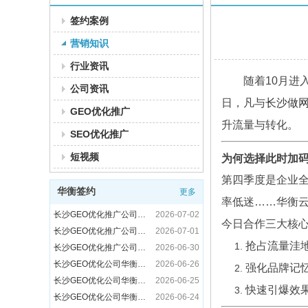
签约案例
营销知识
行业资讯
长沙GEO优化推广公司华衡云签约深圳市众为技术科技有限公司
2026-07-14
随着10月进
长沙GEO优化推广公司华衡云签约乐清市诚烽防爆电气有限公司
2026-07-13
公司资讯
长沙GEO优化推广公司华衡云签约河南黄金物资有限公司
2026-07-10
日，凡与
长沙做
GEO优化推广
长沙GEO优化推广公司华衡云签约长沙市麟航建材贸易有限公司
2026-07-09
升流量与转化。
长沙GEO优化推广公司华衡云签约重庆江北美丽草地幼儿园
2026-07-08
SEO优化推广
长沙GEO优化推广公司华衡云签约长沙卡乌信息技术有限公司
2026-07-07
短视频
为何选择此时加
长沙GEO优化推广公司华衡云签约湖南碘金科技有限公司
2026-07-06
第四季度是企业
长沙GEO优化推广公司华衡云签约河北聚宝利钢结构有限公司
2026-07-03
华衡签约
更多
长沙GEO优化推广公司华衡云签约长沙锐赛信息技术有限公司
2026-07-02
率低迷……华衡云
长沙GEO优化推广公司华衡云签约衡阳华兴日上广告有限公司
2026-07-01
今日合作三大核
一份来自实业界的长沙网络推广公司推荐
2026-06-11
长沙GEO优化推广公司华衡云签约河南省众之鑫钢结构工程有限公司
2026-06-30
抢占流量洼
长沙网络推广公司有哪些？华衡云精英小队成全员学习榜样
2026-06-10
长沙GEO优化公司华衡云签约郑州西捷喷码机械有限公司
2026-06-26
2026企业推广避坑指南：一份务实的长沙做网络推广靠谱公司推荐
2026-05-19
长沙GEO优化公司华衡云签约湖南盖华腾飞软件有限公司
2026-06-25
强化品牌记
2026企业获客指南：长沙做推广效果好的运营公司有哪些？
2026-05-15
长沙GEO优化公司华衡云签约湖南湘元生物科技有限公司
2026-06-24
快速引爆效
2026企业营销破局指南：如何挑选长沙做推广比较好的公司？
2026-05-14
长沙GEO优化公司华衡云签约郑州怡然教育，以算法解析力重塑教育行业AI搜索格局
2026-06-23