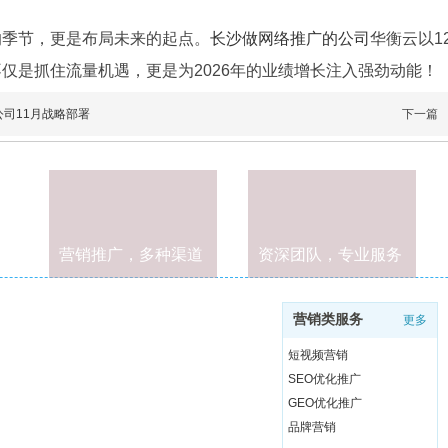
的季节，更是布局未来的起点。
长沙做网络推广的公司
华衡云以1
仅是抓住流量机遇，更是为2026年的业绩增长注入强劲动能！
司11月战略部署
下一篇
营销推广，多种渠道
资深团队，专业服务
AI双引擎平台”。帮助
营销类服务
更多
化。通过“网站建设+小
短视频营销
SEO优化推广
类”的全智能服务产品，帮
GEO优化推广
、品牌营销、个性化解决
品牌营销
，助力企业网络营销数字化