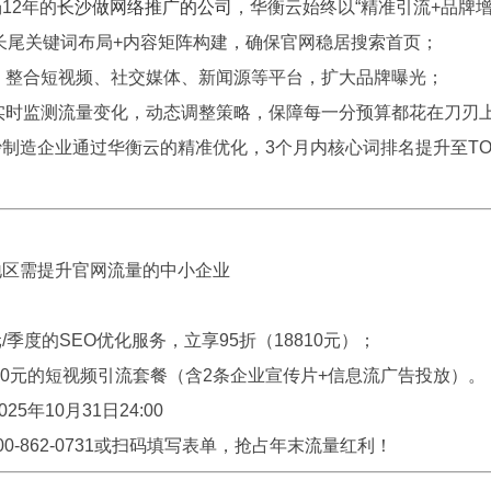
12年的
长沙做网络推广的公司
，华衡云始终以“精准引流+品牌
：长尾关键词布局+内容矩阵构建，确保官网稳居搜索首页；
：整合短视频、社交媒体、新闻源等平台，扩大品牌曝光；
实时监测流量变化，动态调整策略，保障每一分预算都花在刀刃
制造企业通过华衡云的精准优化，3个月内核心词排名提升至TOP
地区需提升官网流量的中小企业
元/季度的SEO优化服务，立享95折（18810元）；
00元的短视频引流套餐（含2条企业宣传片+信息流广告投放）。
25年10月31日24:00
0-862-0731或扫码填写表单，抢占年末流量红利！