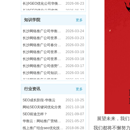
2026年长沙企业数字化转型之路：如何选择靠谱的网络推广供应商？
2026-05-13
长沙GEO优化公司华衡云签约湖南天阳互悦信息技术有限公司
2026-06-22
长沙做网络推广公司有哪些比较好？务实推荐华衡云
2026-05-12
长沙GEO优化公司华衡云签约长沙琪讯网络科技有限公司
2026-06-18
长沙网络推广公司携手解锁“菇勇者”指南
2026-03-25
长沙网络推广公司华衡云签约上海逸古食品有限公司
2026-06-09
知识学院
更多
长沙网络推广公司华衡春日踏青特辑
2026-03-24
长沙网络推广公司华衡云签约荥阳利顺包装，破解包装行业线上获客难题
2026-06-08
长沙网络推广公司世界气象日特辑
2026-03-23
长沙SEO优化公司华衡云签约湖南安家装饰工程有限公司
2026-06-05
长沙做营销推广公司倡议：守护臭氧层
2025-09-16
长沙网络推广公司春分特辑
2026-03-20
长沙GEO优化推广公司华衡云签约深圳市众为技术科技有限公司
2026-07-14
长沙网络营销公司：2025合规创新与技术赋能的“双轨竞速”
2025-06-17
长沙网络推广公司世界水日特辑
2026-03-19
长沙GEO优化推广公司华衡云签约乐清市诚烽防爆电气有限公司
2026-07-13
长沙运营推广公司华衡云助力合作企业订单增长
2025-02-27
长沙网络推广公司世界儿歌日特辑
2026-03-18
长沙GEO优化推广公司华衡云签约河南黄金物资有限公司
2026-07-10
长沙推广公司华衡云优化助力企业官网排名
2025-02-21
长沙网络推广公司借势“航海日”破圈传播
2026-03-17
长沙GEO优化推广公司华衡云签约长沙市麟航建材贸易有限公司
2026-07-09
长沙推广公司华衡云以责任铸就高效
2025-02-14
长沙网络推广公司知识大全
2026-03-16
长沙GEO优化推广公司华衡云签约重庆江北美丽草地幼儿园
2026-07-08
现在做网络推广可以吗？
2024-11-21
长沙网络推广公司华衡云植树节倡导绿色办公
2026-03-12
长沙GEO优化推广公司华衡云签约长沙卡乌信息技术有限公司
2026-07-07
网络推广怎么做才有效
2024-09-20
长沙网络推广公司活力操助力高效办公
2026-03-11
长沙GEO优化推广公司华衡云签约湖南碘金科技有限公司
2026-07-06
搜索推广怎么做
2024-01-09
行业资讯
长沙网络推广公司助力机械制造企业实现“开门红”
2026-03-10
长沙GEO优化推广公司华衡云签约河北聚宝利钢结构有限公司
2026-07-03
更多
SEO成长阶段-华衡云
2021-10-25
长沙网络推广公司助力“保护母亲河日”
2026-03-09
长沙GEO优化推广公司华衡云签约长沙锐赛信息技术有限公司
2026-07-02
网站SEO关键词优化分类
2021-10-18
长沙网络推广公司以“心意”致敬三八妇女节
2026-03-06
长沙GEO优化推广公司华衡云签约衡阳华兴日上广告有限公司
2026-07-01
长沙网络推广公司白色情人节用代码写诗守护浪漫
2026-03-13
SEO前途怎样？
2021-09-07
长沙网络推广公司弘扬雷锋精神书写数字服务新篇章
2026-03-05
长沙GEO优化推广公司华衡云签约河南省众之鑫钢结构工程有限公司
2026-06-30
华衡云2026年新春开工启新程
2026-02-24
华衡云：网站推广营销都有哪些技巧？
2021-05-27
长沙网络推广公司华衡云的茶水间故事
2026-03-04
长沙GEO优化公司华衡云签约郑州西捷喷码机械有限公司
2026-06-26
展望未来，我们
长沙做网络推广的公司周总结：2025年6月27日本地化服务优化与数据复盘
2025-06-27
线上推广结合seo优化技术才轻松
2018-06-28
长沙网络推广公司助力元宵节日焕发新生机
2026-03-03
长沙GEO优化公司华衡云签约湖南盖华腾飞软件有限公司
2026-06-25
我们都将不懈努
长沙网络推广平台新实践：从数据整合到生态共建的本地化探索
2025-06-24