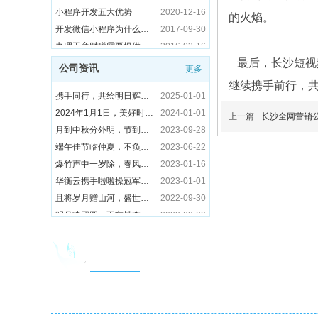
小程序开发五大优势
2020-12-16
长沙网络推广公司华衡云全员齐心协力谱写服务新篇章
2026-03-02
长沙GEO优化公司华衡云签约湖南湘元生物科技有限公司
2026-06-24
长沙网站优化公司：数据驱动的周任务部署与技术赋能实践
2025-06-16
的火焰。
开发微信小程序为什么要趁早？这几点很关键
2017-09-30
长沙网络推广公司华衡云全流程生产规范与交付标准
2026-02-27
长沙GEO优化公司华衡云签约郑州怡然教育，以算法解析力重塑教育行业AI搜索格局
2026-06-23
端午佳节临仲夏，不负光阴胜负时！-华衡云2025年端午节假期安排
2025-05-30
办理工商财税需要提供什么资料
2016-03-16
长沙网络推广公司华衡云设立年度优秀员工标准
2026-02-26
长沙GEO优化公司华衡云签约湖南天阳互悦信息技术有限公司
2026-06-22
2025年五一劳动节放假通知 | 长沙华衡信息技术有限公司官网优化服务持续护航
2025-04-30
企业全网营销战略布局技巧
2015-10-22
长沙做推广比较好的公司华衡云2026年度计划启动会
2026-02-25
长沙GEO优化公司华衡云签约长沙琪讯网络科技有限公司
2026-06-18
最后，长沙短视
华衡云长沙运营推广公司2025年清明节放假通知
2025-04-03
做生意到底难不难
公司资讯
2021-03-09
更多
长沙做推广营销的公司年会计划书
2026-01-23
长沙网络推广公司华衡云签约上海逸古食品有限公司
2026-06-09
携手同行，共绘明日辉煌—长沙短视频推广公司2025元旦寄语
2025-01-01
继续携手前行，
长沙做营销推广公司倡议：守护臭氧层
2025-09-16
长沙推广运营公司华衡云寒风中的温暖坚守
2026-01-19
长沙网络推广公司华衡云签约荥阳利顺包装，破解包装行业线上获客难题
2026-06-08
2024年1月1日，美好时刻，愿您勇往直前，无惧挑战
2024-01-01
长沙网络营销公司：2025合规创新与技术赋能的“双轨竞速”
2025-06-17
长沙运营推广的公司华衡云新年首日见闻
2026-01-04
长沙SEO优化公司华衡云签约湖南安家装饰工程有限公司
2026-06-05
上一篇
长沙全网营销
月到中秋分外明，节到国庆喜气盈！华衡云中秋国庆放假公告
2023-09-28
长沙运营推广公司华衡云助力合作企业订单增长
2025-02-27
长沙的网络公司华衡云元旦放假通知
2025-12-31
端午佳节临仲夏，不负光阴胜负时丨华衡云端午节放假公告！
2023-06-22
长沙推广公司华衡云优化助力企业官网排名
2025-02-21
长沙做营销推广公司华衡云启动元旦“流量狂欢”
2025-12-30
爆竹声中一岁除，春风送暖迎瑞兔，喜迎2013年！
2023-01-16
长沙推广公司华衡云以责任铸就高效
2025-02-14
长沙网络运营公司华衡云举办“新手训练营”
2025-12-24
华衡云携手啦啦操冠军程晨、蹦床冠军戴昊男祝大家2023元旦快乐！
2023-01-01
现在做网络推广可以吗？
2024-11-21
长沙本地推广公司华衡云：订单爆单背后的“速度与温度”
2025-12-23
且将岁月赠山河，盛世篇章，喜迎华诞！华衡云国庆节放假公告！
2022-09-30
网络推广怎么做才有效
2024-09-20
长沙做推广公司华衡云筹备年会：致敬奋斗者，才艺秀出团队魂！
2025-12-22
明月映团圆，不忘桃李情丨华衡云中秋节放假公告
2022-09-09
搜索推广怎么做
2024-01-09
长沙网络推广的公司冬至文化传承与现代企业关怀的温暖碰撞
2025-12-19
粽香深处，人生百味，粽意每位丨华衡云端午节放假公告！
2022-06-02
SEO成长阶段-华衡云
2021-10-25
长沙做网络推广的公司启动“猎鹰计划”：七天销售特训营赋能业绩增长
2025-12-15
致敬劳动者丨星光不负赶路人，华衡云“五一”放假公告！
2022-04-30
网站SEO关键词优化分类
2021-10-18
长沙好的推广公司双十二钜惠：前50名享95折+豪礼，助您抢占年末流量红利！
2025-12-12
华衡云
清明时节寄哀思，花香袅袅故人知！
2022-04-05
SEO前途怎样？
2021-09-07
长沙品牌全网推广公司以山岳精神诠释品牌责任：守护自然，传递可持续价值
2025-12-11
五光十色闹元宵
2022-02-15
华衡云：网站推广营销都有哪些技巧？
2021-05-27
长沙做GEO的公司以赛促学，知识竞赛点燃团队专业热情
2025-12-10
全国免费咨询热线：400 862 0731
昌期开景运，泰象启阳春！华衡云虎年开工大吉！
2022-02-07
线上推广结合seo优化技术才轻松
2018-06-28
长沙的推广公司以书为媒，激活团队智慧
2025-12-09
辞旧迎新贺新春，华衡云2022年春节放假公告！
2022-01-27
小程序开发五大优势
2020-12-16
长沙的网络推广公司以节气营销为媒，解锁传统文化与商业价值
2025-12-08