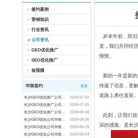
签约案例
营销知识
行业资讯
长沙GEO优化推广公司华衡云签约深圳市众为技术科技有限公司
2026-07-14
岁末年初，辞旧
公司资讯
长沙GEO优化推广公司华衡云签约乐清市诚烽防爆电气有限公司
2026-07-13
里，我们共同经
长沙GEO优化推广公司华衡云签约河南黄金物资有限公司
2026-07-10
GEO优化推广
长沙GEO优化推广公司华衡云签约长沙市麟航建材贸易有限公司
2026-07-09
憧憬。
SEO优化推广
长沙GEO优化推广公司华衡云签约重庆江北美丽草地幼儿园
2026-07-08
短视频
长沙GEO优化推广公司华衡云签约长沙卡乌信息技术有限公司
2026-07-07
新的一年是新的
长沙GEO优化推广公司华衡云签约湖南碘金科技有限公司
2026-07-06
长沙GEO优化推广公司华衡云签约河北聚宝利钢结构有限公司
2026-07-03
传递了信息，更
华衡签约
更多
长沙GEO优化推广公司华衡云签约长沙锐赛信息技术有限公司
2026-07-02
道路上勇往直前
长沙GEO优化推广公司华衡云签约衡阳华兴日上广告有限公司
2026-07-01
一份来自实业界的长沙网络推广公司推荐
2026-06-11
长沙GEO优化推广公司华衡云签约河南省众之鑫钢结构工程有限公司
2026-06-30
长沙网络推广公司有哪些？华衡云精英小队成全员学习榜样
2026-06-10
长沙GEO优化公司华衡云签约郑州西捷喷码机械有限公司
2026-06-26
此刻，让我们放
2026企业推广避坑指南：一份务实的长沙做网络推广靠谱公司推荐
2026-05-19
长沙GEO优化公司华衡云签约湖南盖华腾飞软件有限公司
2026-06-25
深的感激。是长
2026企业获客指南：长沙做推广效果好的运营公司有哪些？
2026-05-15
长沙GEO优化公司华衡云签约湖南湘元生物科技有限公司
2026-06-24
2026企业营销破局指南：如何挑选长沙做推广比较好的公司？
2026-05-14
长沙GEO优化公司华衡云签约郑州怡然教育，以算法解析力重塑教育行业AI搜索格局
2026-06-23